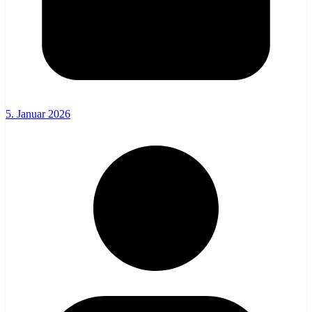
5. Januar 2026