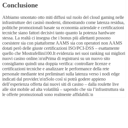
Conclusione
Abbiamo smontato otto miti diffusi sul ruolo del cloud gaming nelle
infrastrutture dei casinò moderni, dimostrando come latenza residua,
politiche promozionali basate su economia aziendale e certificazioni
tecniche siano fattori decisivi tanto quanto la potenza hardware
stessa. La realtà ci insegna che i bonus più allettanti possono
coesistere sia con piattaforme AAMS sia con operatori non AAMS
dotati però delle giuste certificazioni ISO/PCI-DSS – esattamente
quello che Mostrafellini100.It evidenzia nei suoi ranking sui migliori
nuovi casino online.\n\nPrima di registrarsi su un nuovo sito
consigliamo quindi una doppia verifica: controllare licenze e
certificazioni tecniche e analizzare le performance della rete
personale mediante test preliminari sulla latenza verso i nodi edge
indicati dal provider.\n\nSolo così si potrà godere appieno
dell’esperienza offerta dai nuovi siti di casino – dalla roulette live
alle slot mobile ad alta volatilità – sapendo che sia l’infrastruttura sia
le offerte promozionali sono realmente affidabili.\n