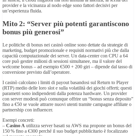
provider e la vicinanza al nodo edge sono fattori decisivi per
un’esperienza fluida.
Mito 2: “Server più potenti garantiscono
bonus più generosi”
Le politiche di bonus nei casinò online sono dettate da strategie di
marketing, budget promozionale e requisiti normativi più che dalla
capacità computazionale dei server. Un data‑center con CPU a 64
core può gestire milioni di sessioni simultanee, ma il valore del
welcome bonus – ad esempio €500 + 200 giri – dipende dal tasso di
conversione previsto dall’operatore.
I casinò calcolano i limiti di payout basandosi sul Return to Player
(RTP) medio delle loro slot e sulla volatilità dei giochi offerti; questi
parametri sono indipendenti dalla potenza hardware. Un provider
con server modesti può comunque offrire un “bonus senza deposito”
fino a €50 se vuole attrarre nuovi utenti tramite campagne affiliate o
partnership con influencer.
Esempi concreti:
–
Casino A
utilizza server basati su AWS ma propone un bonus del
150 % fino a €300 perché il suo budget pubblicitario è focalizzato