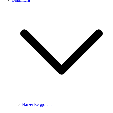
Brauchtum
Harzer Bergparade