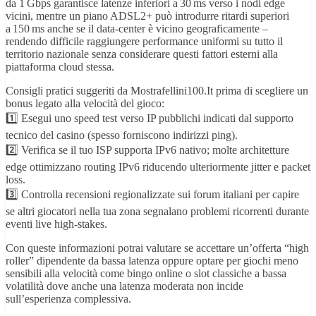
da 1 Gbps garantisce latenze inferiori a 30 ms verso i nodi edge
vicini, mentre un piano ADSL2+ può introdurre ritardi superiori
a 150 ms anche se il data‑center è vicino geograficamente –
rendendo difficile raggiungere performance uniformi su tutto il
territorio nazionale senza considerare questi fattori esterni alla
piattaforma cloud stessa.
Consigli pratici suggeriti da Mostrafellini100.It prima di scegliere un
bonus legato alla velocità del gioco:
1️⃣ Esegui uno speed test verso IP pubblichi indicati dal supporto
tecnico del casino (spesso forniscono indirizzi ping).
2️⃣ Verifica se il tuo ISP supporta IPv6 nativo; molte architetture
edge ottimizzano routing IPv6 riducendo ulteriormente jitter e packet
loss.
3️⃣ Controlla recensioni regionalizzate sui forum italiani per capire
se altri giocatori nella tua zona segnalano problemi ricorrenti durante
eventi live high‑stakes.
Con queste informazioni potrai valutare se accettare un’offerta “high
roller” dipendente da bassa latenza oppure optare per giochi meno
sensibili alla velocità come bingo online o slot classiche a bassa
volatilità dove anche una latenza moderata non incide
sull’esperienza complessiva.