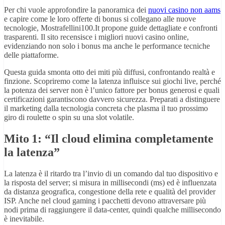
Per chi vuole approfondire la panoramica dei
nuovi casino non aams
e capire come le loro offerte di bonus si collegano alle nuove
tecnologie, Mostrafellini100.It propone guide dettagliate e confronti
trasparenti. Il sito recensisce i migliori nuovi casino online,
evidenziando non solo i bonus ma anche le performance tecniche
delle piattaforme.
Questa guida smonta otto dei miti più diffusi, confrontando realtà e
finzione. Scopriremo come la latenza influisce sui giochi live, perché
la potenza dei server non è l’unico fattore per bonus generosi e quali
certificazioni garantiscono davvero sicurezza. Preparati a distinguere
il marketing dalla tecnologia concreta che plasma il tuo prossimo
giro di roulette o spin su una slot volatile.
Mito 1: “Il cloud elimina completamente
la latenza”
La latenza è il ritardo tra l’invio di un comando dal tuo dispositivo e
la risposta del server; si misura in millisecondi (ms) ed è influenzata
da distanza geografica, congestione della rete e qualità del provider
ISP. Anche nel cloud gaming i pacchetti devono attraversare più
nodi prima di raggiungere il data‑center, quindi qualche millisecondo
è inevitabile.