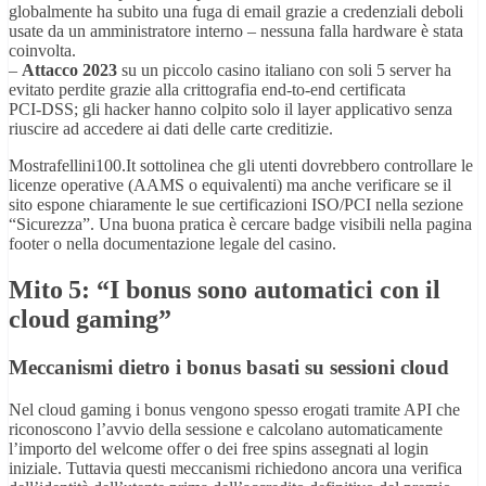
globalmente ha subito una fuga di email grazie a credenziali deboli
usate da un amministratore interno – nessuna falla hardware è stata
coinvolta.
–
Attacco 2023
su un piccolo casino italiano con soli 5 server ha
evitato perdite grazie alla crittografia end‑to‑end certificata
PCI‑DSS; gli hacker hanno colpito solo il layer applicativo senza
riuscire ad accedere ai dati delle carte creditizie.
Mostrafellini100.It sottolinea che gli utenti dovrebbero controllare le
licenze operative (AAMS o equivalenti) ma anche verificare se il
sito espone chiaramente le sue certificazioni ISO/PCI nella sezione
“Sicurezza”. Una buona pratica è cercare badge visibili nella pagina
footer o nella documentazione legale del casino.
Mito 5: “I bonus sono automatici con il
cloud gaming”
Meccanismi dietro i bonus basati su sessioni cloud
Nel cloud gaming i bonus vengono spesso erogati tramite API che
riconoscono l’avvio della sessione e calcolano automaticamente
l’importo del welcome offer o dei free spins assegnati al login
iniziale. Tuttavia questi meccanismi richiedono ancora una verifica