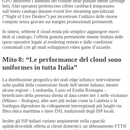
GPU attraverso l’aumento del volume delle puntate medie (average
bet). Altri operatori preferiscono offrire
cashback
temporaneo
sull’intero catalogo durante eventi live streaming specializzati
(“Night of Live Dealers”) per incentivare l’utilizzo delle risorse
compute senza gravare sui margini promozionali permanenti.
In sintesi, sebbene il cloud renda più semplice aggiungere nuovi
titoli al catalogo, l’offerta gratuita permanente rimane limitata dalle
spese operative legate al rendering remoto e dalle condizioni
contrattuali con gli studi sviluppatori video game d’azzardo.
Mito 8: “Le performance del cloud sono
uniformes in tutta Italia”
La distribuzione geografica dei nodi edge influisce notevolmente
sulla qualità della connessione finale dell’utente italiano; mentre
alcune regioni – Lombardia, Lazio ed Emilia Romagna –
beneficiano della presenza diretta di data‑center tier 1 nelle vicinanze
(Milano – Bologna), altre aree più isolate come la Calabria o la
Sardegna dipendono da collegamenti interregionali più lunghi via
fibra ottica marittima o linee DSL tradizionali degli ISP locali.
Inoltre gli ISP italiani variano ampiamente nella capacità
uplink/downlink offerta ai clienti domestici; un abbonamento FTTH