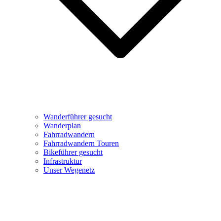
Wanderführer gesucht
Wanderplan
Fahrradwandern
Fahrradwandern Touren
Bikeführer gesucht
Infrastruktur
Unser Wegenetz