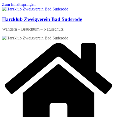
Zum Inhalt springen
Harzklub Zweigverein Bad Suderode
Wandern – Brauchtum – Naturschutz