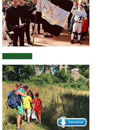
Wanderplan